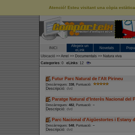
Atenció! Esteu visitant una còpia estàti
Afegeix un
INICI
Novetats
Popu
eLink
Ubicació
>>
Arrel
>>
Documentals
>>
Natura viva
Categories
: 0
eLinks
: 12
Futur Parc Natural de l'Alt Pirineu
Descàrregues:
338
, Puntuació:
Descripció:
dvd
Paratge Natural d'Interès Nacional del 
Descàrregues:
482
, Puntuació:
Descripció:
dvd
Parc Nacional d'Aigüestortes i Estany d
Descàrregues:
548
, Puntuació:
Descripció:
dvd