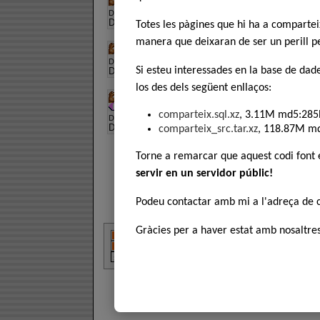
Descàrregues:
407
, Puntuació:
Descripció:
dvd
Totes les pàgines que hi ha a comparte
manera que deixaran de ser un perill pe
Parc Natural dels Ports
Descàrregues:
360
, Puntuació:
Si esteu interessades en la base de dad
Descripció:
dvd
los des dels següent enllaços:
Reserva Natural del Delta del Llobregat 
comparteix.sql.xz
, 3.11M md5:285
Descàrregues:
1017
, Puntuació:
Descripció:
dvd
comparteix_src.tar.xz
, 118.87M m
Torne a remarcar que aquest codi font
servir en un servidor públic!
Podeu contactar amb mi a l'adreça de
Gràcies per a haver estat amb nosaltres