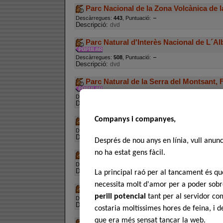
Parc Nacional de la Zona Volcànica de l
Descàrregues:
443
, Puntuació:
Descripció:
dvd
Parc Natural d'Interès Nacional de L´Al
Descàrregues:
508
, Puntuació:
Descripció:
dvd
Parc Natural de la Serra del Montsant, 
Descàrregues:
509
, Puntuació:
Descripció:
dvd
Companys i companyes,
Parc Natural de Sant Llorenç del Munt 
Descàrregues:
434
, Puntuació:
Descripció:
dvd
Després de nou anys en línia, vull anun
no ha estat gens fàcil.
Parc Natural del Delta de l'Ebre
Descàrregues:
588
, Puntuació:
Descripció:
dvd
La principal raó per al tancament és 
necessita molt d'amor per a poder sobre
Parc Natural del Montseny
perill potencial
tant per al servidor com
Descàrregues:
540
, Puntuació:
Descripció:
dvd
costaria moltíssimes hores de feina, i 
que era més sensat tancar la web.
Parc Natural dels Aiguamolls de l'Empo