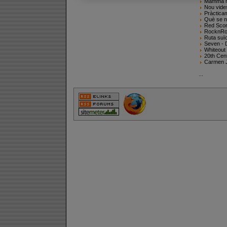
Mamma mi
Nou vide
Pràcticam
Què se n
Red Scor
RocknRol
Ruta suïc
Seven - 
Whiteout
20th Cen
Carmen J
...