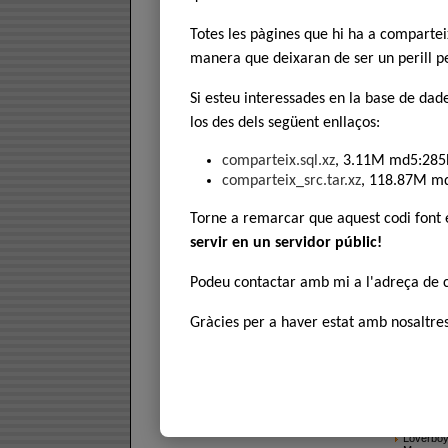
Death ra
De l\'inf
Contact 
Totes les pàgines que hi ha a comparte
Las band
3055 Jean
manera que deixaran de ser un perill pe
Auca del
Cocoon -
Com papal
Si esteu interessades en la base de dad
Els blanc
Excés d\'
los des dels següent enllaços:
Geronimo 
La venja
Les germ
comparteix.sql.xz
, 3.11M md5:285
Més enllà
Modesty 
comparteix_src.tar.xz
, 118.87M m
Ninja as
Riu sense
Sense fic
Torne a remarcar que aquest codi font
The huma
Un atraca
servir en un servidor públic!
Un lloc p
Una pisto
Coacció a
Podeu contactar amb mi a l'adreça de
Doomsday,
Ella no d
Els assas
Els cabel
Gràcies per a haver estat amb nosaltres
Harry el 
Harry el 
Homes de
Joves no
Kung Fu 
La llista
L\'Esperit
L\'hora d
L\'ombra 
Loverboy