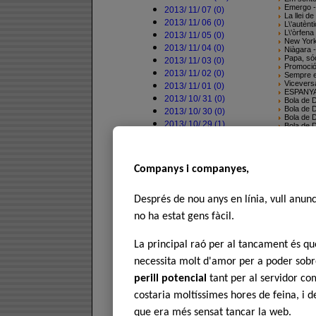
Emergo -
2013/ 11/ 07 (0)
La llei d
2013/ 11/ 06 (0)
L\'autènt
L\'òrfena
2013/ 11/ 05 (0)
New York,
2013/ 11/ 04 (0)
Niàgara 
Papa, só
2013/ 11/ 03 (0)
Promoció
2013/ 11/ 02 (0)
Sempre e
Viceversa
2013/ 11/ 01 (0)
ESPANY
2013/ 10/ 31 (0)
Bola de D
Bola de D
2013/ 10/ 30 (0)
Bola de D
2013/ 10/ 29 (1)
Bola de D
Bola de D
Bola de D
EL COR
ENTRE T
Companys i companyes,
ENTRE T
L\'ORGU
ENTRE T
ENTRE T
Després de nou anys en línia, vull anun
ENTRE T
Sense fic
no ha estat gens fàcil.
Silverad
Set ànime
L\'illa d
La principal raó per al tancament és 
L\'home d
La vida 
necessita molt d'amor per a poder sobre
La sentè
La grand
perill potencial
tant per al servidor com
La dansa
Fantasme
costaria moltíssimes hores de feina, i 
Enemics 
Els seny
que era més sensat tancar la web.
El missat