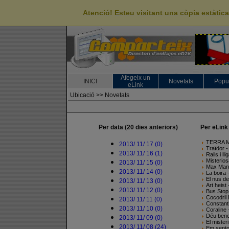
Atenció! Esteu visitant una còpia estàti
Afegeix un
INICI
Novetats
Popu
eLink
Ubicació >>
Novetats
Per data (20 dies anteriors)
Per eLink
TERRA M
2013/ 11/ 17 (0)
Traïdor 
2013/ 11/ 16 (1)
Rails i l
Misterio
2013/ 11/ 15 (0)
Max Manu
2013/ 11/ 14 (0)
La boira 
El nus de
2013/ 11/ 13 (0)
Art heist
2013/ 11/ 12 (0)
Bus Stop
Cocodril
2013/ 11/ 11 (0)
Constant
2013/ 11/ 10 (0)
Coraline 
Déu benee
2013/ 11/ 09 (0)
El mister
2013/ 11/ 08 (24)
Em sento