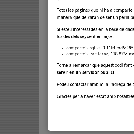
Totes les pàgines que hi ha a comparte
manera que deixaran de ser un perill pe
Si esteu interessades en la base de dad
los des dels següent enllaços:
comparteix.sql.xz
, 3.11M md5:285
comparteix_src.tar.xz
, 118.87M m
Torne a remarcar que aquest codi font
servir en un servidor públic!
Podeu contactar amb mi a l'adreça de
Gràcies per a haver estat amb nosaltres