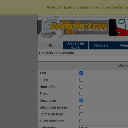
Atenció! Esteu visitant una còpia estàti
Afegeix un
INICI
Novetats
Popu
eLink
Ubicació >>
Avançada
Opcio
Títol
eLink
Nom d'Usuari
E-mail
Descripció
Descripció estesa
Format de fitxer
eLink relacionat