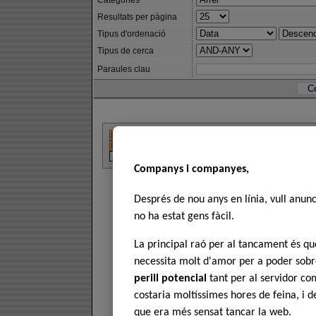
Categories
Resultats per pàgina
Tipus d'ordenació
Tipus de cerca
Paraules clau
Companys i companyes,
Després de nou anys en línia, vull anun
no ha estat gens fàcil.
La principal raó per al tancament és 
necessita molt d'amor per a poder sobre
perill potencial
tant per al servidor com
costaria moltíssimes hores de feina, i 
que era més sensat tancar la web.