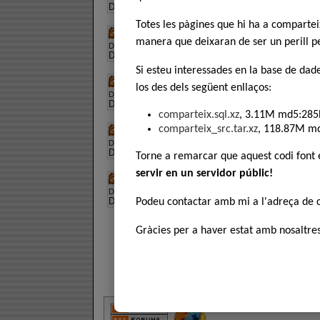
Descripció:
Dvdrip català
Totes les pàgines que hi ha a comparte
11.Marisol en portada
manera que deixaran de ser un perill pe
Descàrregues:
343
, Puntuació:
Descripció:
Dvdrip català
Si esteu interessades en la base de dad
12.Primeres eleccions democràtiques
los des dels següent enllaços:
Descàrregues:
432
, Puntuació:
Descripció:
Dvdrip català
comparteix.sql.xz
, 3.11M md5:285
13.El retorn de l'exili
comparteix_src.tar.xz
, 118.87M m
Descàrregues:
572
, Puntuació:
Descripció:
Dvdrip català
Torne a remarcar que aquest codi font
servir en un servidor públic!
14.El 23-F a Catalunya
Descàrregues:
483
, Puntuació:
Descripció:
Dvdrip català
Podeu contactar amb mi a l'adreça de
Gràcies per a haver estat amb nosaltres