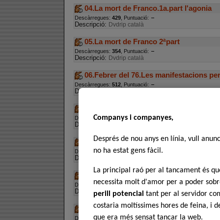
04.La mort de Franco.1a.part l'agonia
Descàrregues:
429
, Puntuació:
Descripció:
Dvdrip català
05.La mort de Franco 2ªpart
Descàrregues:
354
, Puntuació:
Descripció:
Dvdrip català
06.Febrer del 76.Les manifestacions per
Descàrregues:
512
, Puntuació:
Descripció:
Dvdrip català
07.La lluita obrera.Història d'una vaga
Companys i companyes,
Descàrregues:
558
, Puntuació:
Descripció:
Dvdrip català
Després de nou anys en línia, vull anun
08.La fuga de segovia
no ha estat gens fàcil.
Descàrregues:
427
, Puntuació:
Descripció:
Dvdrip català
La principal raó per al tancament és 
09.El cas huertas i la lluita per la lliberta
necessita molt d'amor per a poder sobre
Descàrregues:
561
, Puntuació:
Descripció:
Dvdrip català
perill potencial
tant per al servidor com
costaria moltíssimes hores de feina, i 
10.El despertar de les dones.La lluita fe
que era més sensat tancar la web.
Descàrregues:
529
, Puntuació: