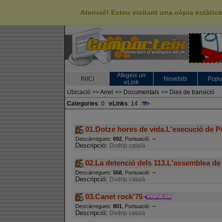
Atenció! Esteu visitant una còpia estàti
Afegeix un
INICI
Novetats
Popu
eLink
Ubicació
>>
Arrel
>>
Documentals
>>
Dies de transició
Categories
: 0
eLinks
: 14
01.Dotze hores de vida.L'execució de Pu
Descàrregues:
692
, Puntuació:
Descripció:
Dvdrip català
02.La detenció dels 113.L'assemblea de
Descàrregues:
558
, Puntuació:
Descripció:
Dvdrip català
03.Canet rock'75
Descàrregues:
801
, Puntuació:
Descripció:
Dvdrip català