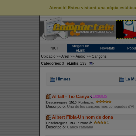
Atenció! Esteu visitant una còpia estàti
Afegeix un
INICI
Novetats
Popu
eLink
Ubicació
>>
Arrel
>>
Àudio
>>
Cançons
Categories
: 3
eLinks
: 133
Himnes
La Mu
Al tall - Tio Canya
Descàrregues:
1510
, Puntuació:
Descripció:
Una de les cançons més conegudes d'Al Ta
Albert Fibla-Un nom de dona
Descàrregues:
193
, Puntuació:
Descripció:
Canço catalana