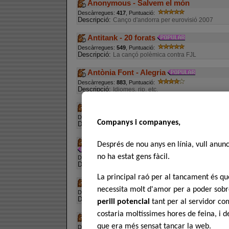
Anonymous - Salvem el món
Descàrregues:
417
, Puntuació:
Descripció:
Canço d'andorra per eurovisió 2007
Antitank - 20 forats
Descàrregues:
549
, Puntuació:
Descripció:
La cançó polèmica contra FJL
Antònia Font - Alegria
Descàrregues:
883
, Puntuació:
Descripció:
Idiomes, rip, etc.
Ariel Santamaria - Els vaixells
Descàrregues:
297
, Puntuació:
Companys i companyes,
Descripció:
trobada a la xarxa
Ariel Santamaria i la banda del Pere Mat
Després de nou anys en línia, vull anun
no ha estat gens fàcil.
Descàrregues:
537
, Puntuació:
Descripció:
El cantant de Reus ens torna a delectar
La principal raó per al tancament és 
Auxiliar - Superherois
necessita molt d'amor per a poder sobre
Descàrregues:
455
, Puntuació:
Descripció:
Sensacional música dance en català
perill potencial
tant per al servidor com
costaria moltíssimes hores de feina, i 
Avalots - Terra lliure
que era més sensat tancar la web.
Descàrregues:
536
, Puntuació: