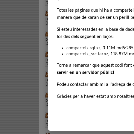
Descripció:
trobada a la xarxa
Totes les pàgines que hi ha a comparte
Banda Oficial de l'Eix del Mal - Cúmbia 
manera que deixaran de ser un perill pe
Descàrregues:
600
, Puntuació:
Descripció:
128kbps 44kHZ
Si esteu interessades en la base de dad
Banda Oficial de l'Eix del Mal - Les rond
los des dels següent enllaços:
Descàrregues:
510
, Puntuació:
Descripció:
48kbps 22kHZ
comparteix.sql.xz
, 3.11M md5:285
Banda Oficial de l'Eix del Mal - Marxa 
comparteix_src.tar.xz
, 118.87M m
Descàrregues:
482
, Puntuació:
Descripció:
128kbps 44kHZ
Torne a remarcar que aquest codi font
servir en un servidor públic!
Banda Oficial de l'Eix del Mal - Nosalt
Descàrregues:
383
, Puntuació:
Descripció:
128kbps 44kHZ
Podeu contactar amb mi a l'adreça de
Betagarri - L'estaca
Gràcies per a haver estat amb nosaltres
Descàrregues:
550
, Puntuació:
Descripció:
els Betagarri versionen Lluís Llach
Beth - On és l'amor [BSO Mar de Fons]
Descàrregues:
2897
, Puntuació:
Descripció:
Idiomes, rip, etc.