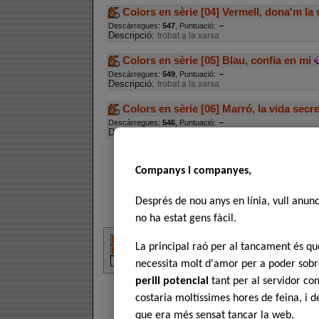
Colors en sèrie [04] Vermell, dona'm la 
Descàrregues:
547
, Puntuació:
Descripció:
trobat a la xarxa
Colors en sèrie [05] Blau, confia en mi
Descàrregues:
549
, Puntuació:
Descripció:
trobat a la xarxa
Colors en sèrie [06] Marró, la vida secre
Descàrregues:
546
, Puntuació:
Descripció:
trobat a la xarxa
Companys i companyes,
Després de nou anys en línia, vull anun
no ha estat gens fàcil.
La principal raó per al tancament és 
necessita molt d'amor per a poder sobre
perill potencial
tant per al servidor com
costaria moltíssimes hores de feina, i 
que era més sensat tancar la web.