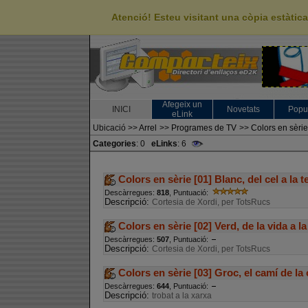
Atenció! Esteu visitant una còpia estàti
Afegeix un
INICI
Novetats
Popu
eLink
Ubicació
>>
Arrel
>>
Programes de TV
>>
Colors en sèrie
Categories
: 0
eLinks
: 6
Colors en sèrie [01] Blanc, del cel a la t
Descàrregues:
818
, Puntuació:
Descripció:
Cortesia de Xordi, per TotsRucs
Colors en sèrie [02] Verd, de la vida a l
Descàrregues:
507
, Puntuació:
Descripció:
Cortesia de Xordi, per TotsRucs
Colors en sèrie [03] Groc, el camí de la
Descàrregues:
644
, Puntuació:
Descripció:
trobat a la xarxa