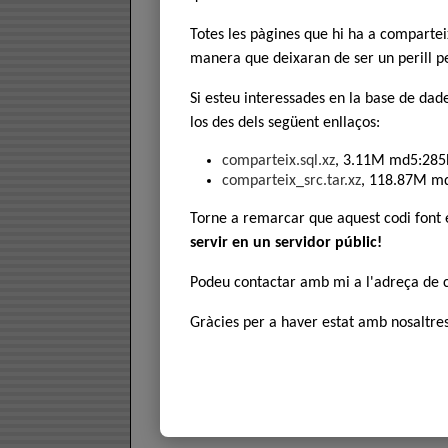
Totes les pàgines que hi ha a comparte
manera que deixaran de ser un perill pe
Si esteu interessades en la base de dad
los des dels següent enllaços:
comparteix.sql.xz
, 3.11M md5:285
comparteix_src.tar.xz
, 118.87M m
Torne a remarcar que aquest codi font
servir en un servidor públic!
Podeu contactar amb mi a l'adreça de
Gràcies per a haver estat amb nosaltres