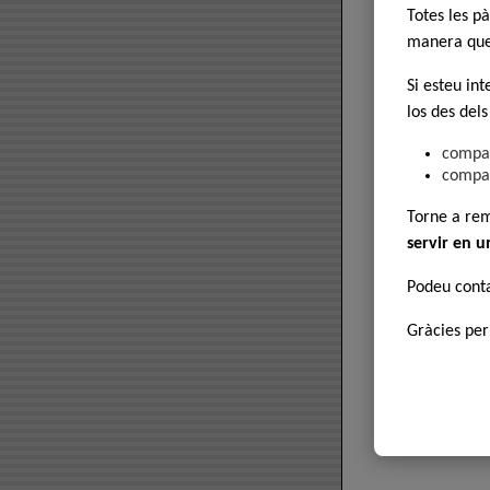
Totes les p
manera que 
Si esteu in
los des dels
compar
compar
Torne a re
servir en u
Podeu cont
Gràcies per