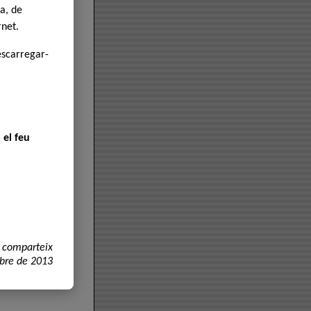
a, de
rnet.
escarregar-
 el feu
 comparteix
mbre de 2013