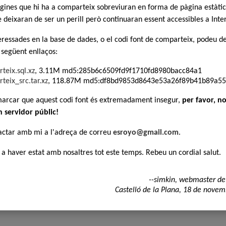
àgines que hi ha a comparteix sobreviuran en forma de pàgina estàtic
deixaran de ser un perill però continuaran essent accessibles a Inte
teressades en la base de dades, o el codi font de comparteix, podeu d
 següent enllaços:
teix.sql.xz
, 3.11M md5:285b6c6509fd9f1710fd8980bacc84a1
teix_src.tar.xz
, 118.87M md5:df8bd9853d8643e53a26f89b41b89a55
marcar que aquest codi font és extremadament insegur,
per favor, no
n servidor públic!
actar amb mi a l'adreça de correu
esroyo@gmail.com
.
 a haver estat amb nosaltres tot este temps. Rebeu un cordial salut.
--simkin, webmaster de
Castelló de la Plana, 18 de nove