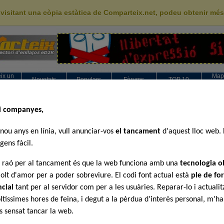
 visitant una còpia estàtica de Comparteix.net, podeu obtenir mé
ix un
Map
Novetats
Populars
Fòrums
TOP 10
ink
categ
títols
>>
Farscape
 0
i companyes,
nou anys en línia, vull anunciar-vos
el tancament
d'aquest lloc web. 
gens fàcil.
l raó per al tancament és que la web funciona amb una
tecnologia o
olt d'amor per a poder sobreviure. El codi font actual està
ple de for
L'ús d'aquesta pàgina web implica la lectura i
En línia des del 14 de desembre de 2004, pe
Modificacions i disseny per
Comparteix
© 
ncial
tant per al servidor com per a les usuàries. Reparar-lo i actualit
ltíssimes hores de feina, i degut a la pèrdua d'interès personal, m'h
 sensat tancar la web.