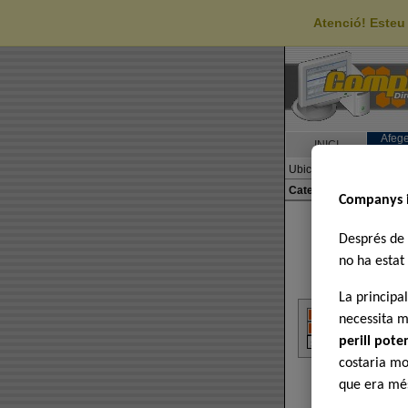
Atenció! Esteu
Afege
INICI
eL
Ubicació
>>
Arrel
>>
Sub
Categories
: 0
eLinks
:
Companys 
Després de 
no ha estat 
La principa
necessita m
perill pote
costaria mo
que era més