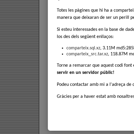
Totes les pàgines que hi ha a comparte
manera que deixaran de ser un perill pe
Si esteu interessades en la base de dad
los des dels següent enllaços:
comparteix.sql.xz
, 3.11M md5:285
comparteix_src.tar.xz
, 118.87M m
Torne a remarcar que aquest codi font
servir en un servidor públic!
Podeu contactar amb mi a l'adreça de
Gràcies per a haver estat amb nosaltres