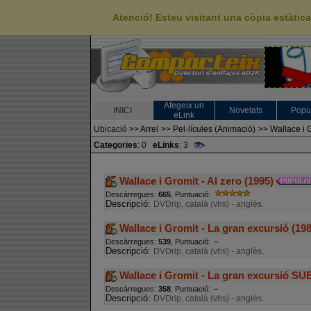
Atenció! Esteu visitant una còpia estàti
Afegeix un
INICI
Novetats
Popu
eLink
Ubicació
>>
Arrel
>>
Pel·lícules (Animació)
>>
Wallace i 
Categories
: 0
eLinks
: 3
Wallace i Gromit - Al zero (1995)
Descàrregues:
665
, Puntuació:
Descripció:
DVDrip, català (vhs) - anglès.
Wallace i Gromit - La gran excursió (198
Descàrregues:
539
, Puntuació:
Descripció:
DVDrip, català (vhs) - anglès.
Wallace i Gromit - La gran excursió S
Descàrregues:
358
, Puntuació:
Descripció:
DVDrip, català (vhs) - anglès.