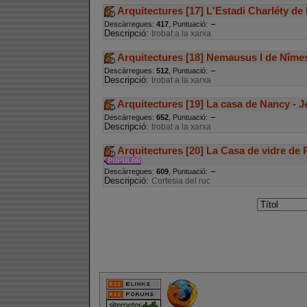
Arquitectures [17] L'Estadi Charléty de 
Descàrregues:
417
, Puntuació:
Descripció:
trobat a la xarxa
Arquitectures [18] Nemausus I de Nîme
Descàrregues:
512
, Puntuació:
Descripció:
trobat a la xarxa
Arquitectures [19] La casa de Nancy - 
Descàrregues:
652
, Puntuació:
Descripció:
trobat a la xarxa
Arquitectures [20] La Casa de vidre de P
Descàrregues:
609
, Puntuació:
Descripció:
Cortesia del ruc