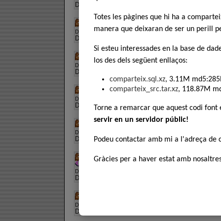
Descripció:
Cortesia del ruc
Totes les pàgines que hi ha a comparte
Arquitectures [11] La Casa Milà d'Anto
manera que deixaran de ser un perill pe
Descàrregues:
304
, Puntuació:
Descripció:
Cortesia del ruc
Si esteu interessades en la base de dad
Arquitectures [12] La Caixa d'Estalvis 
los des dels següent enllaços:
Descàrregues:
477
, Puntuació:
Descripció:
Cortesia del ruc
comparteix.sql.xz
, 3.11M md5:285
Arquitectures [13] L'Auditorium Buildi
comparteix_src.tar.xz
, 118.87M m
Descàrregues:
509
, Puntuació:
Descripció:
Cortesia de Xordi, per TotsRucs
Torne a remarcar que aquest codi font
servir en un servidor públic!
Arquitectures [14] La mediateca de Send
Descàrregues:
475
, Puntuació:
Descripció:
trobat a la xarxa
Podeu contactar amb mi a l'adreça de
Arquitectures [15] Museu Jueu de Berlín
Gràcies per a haver estat amb nosaltres
Descàrregues:
543
, Puntuació:
Descripció:
trobat a la xarxa
Arquitectures [16] Les Termes de pedra
Descàrregues:
401
, Puntuació:
Descripció:
trobat a la xarxa