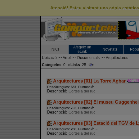
Atenció! Esteu visitant una còpia estàti
Afegeix un
INICI
Novetats
Popu
eLink
Ubicació
>>
Arrel
>>
Documentals
>>
Arquitectures
Categories
: 0
eLinks
: 25
Arquitectures [01] La Torre Agbar
Descàrregues:
587
, Puntuació:
Descripció:
Cortesia del ruc
Arquitectures [02] El museu Guggenhei
Descàrregues:
703
, Puntuació:
Descripció:
Cortesia del ruc
Arquitectures [03] Estació del TGV de 
Descàrregues:
286
, Puntuació:
Descripció:
Cortesia del ruc