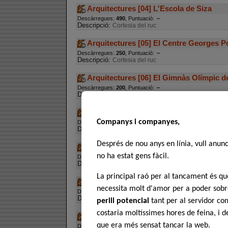
Arquitectures [04] L'Escola de Siza
Descàrregues:
490
, Puntuació:
Descripció:
Cortesia del ruc
Arquitectures [05] El Centre Georges 
Descàrregues:
250
, Puntuació:
Descripció:
Cortesia del ruc
Arquitectures [06] El Gimnàs Olímpic d
Descàrregues:
200
, Puntuació:
Descripció:
Cortesia del ruc
Arquitectures [07] El Convent de La Tou
Companys i companyes,
Descàrregues:
268
, Puntuació:
Descripció:
Cortesia del ruc
Després de nou anys en línia, vull anun
Arquitectures [08] El Centre Municipal 
no ha estat gens fàcil.
Descàrregues:
201
, Puntuació:
Descripció:
Cortesia del ruc
La principal raó per al tancament és 
Arquitectures [09] L'Edifici Johnson de
necessita molt d'amor per a poder sobre
Descàrregues:
438
, Puntuació:
Descripció:
Cortesia del ruc
perill potencial
tant per al servidor com
costaria moltíssimes hores de feina, i 
Arquitectures [10] El Dessau Bauhaus 
que era més sensat tancar la web.
Descàrregues:
240
, Puntuació: