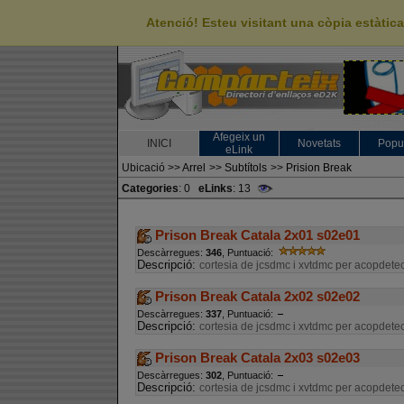
Atenció! Esteu visitant una còpia estàti
Afegeix un
INICI
Novetats
Popu
eLink
Ubicació
>>
Arrel
>>
Subtítols
>>
Prision Break
Categories
: 0
eLinks
: 13
Prison Break Catala 2x01 s02e01
Descàrregues:
346
, Puntuació:
Descripció:
cortesia de jcsdmc i xvtdmc per acopdetec
Prison Break Catala 2x02 s02e02
Descàrregues:
337
, Puntuació:
Descripció:
cortesia de jcsdmc i xvtdmc per acopdetec
Prison Break Catala 2x03 s02e03
Descàrregues:
302
, Puntuació:
Descripció:
cortesia de jcsdmc i xvtdmc per acopdetec