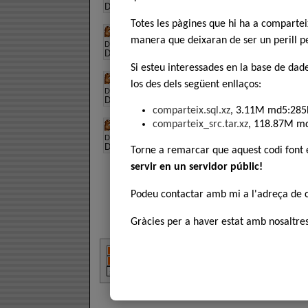
Descripció:
Prison Break Catala 2x10 s02e10 per 
Totes les pàgines que hi ha a comparte
Prison Break Catala 2x11 s02e11
manera que deixaran de ser un perill pe
Descàrregues:
314
, Puntuació:
Descripció:
Prison Break Catala 2x11 s02e11 per 
Si esteu interessades en la base de dad
Prison Break Catala 2x12 s02e12
los des dels següent enllaços:
Descàrregues:
395
, Puntuació:
Descripció:
Prison Break Catala 2x12 s02e12 per 
comparteix.sql.xz
, 3.11M md5:285
Prison Break Catala 2x13 s02e13
comparteix_src.tar.xz
, 118.87M m
Descàrregues:
438
, Puntuació:
Descripció:
Prison Break Catala 2x13 s02e13 per 
Torne a remarcar que aquest codi font
servir en un servidor públic!
Podeu contactar amb mi a l'adreça de
Gràcies per a haver estat amb nosaltres