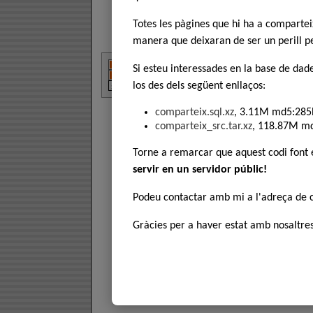
Totes les pàgines que hi ha a comparte
manera que deixaran de ser un perill pe
Si esteu interessades en la base de dad
los des dels següent enllaços:
comparteix.sql.xz
, 3.11M md5:285
comparteix_src.tar.xz
, 118.87M m
Torne a remarcar que aquest codi font
servir en un servidor públic!
Podeu contactar amb mi a l'adreça de
Gràcies per a haver estat amb nosaltres