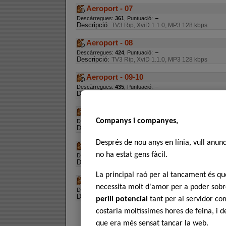
Aeroport - 07
Descàrregues:
361
, Puntuació:
Descripció:
TV3 Rip, XviD 1.1.0, MP3 128 kbps
Aeroport - 08
Descàrregues:
424
, Puntuació:
Descripció:
TV3 Rip, XviD 1.1.0, MP3 128 kbps
Aeroport - 09-10
Descàrregues:
435
, Puntuació:
Descripció:
TV3 Rip, XviD 1.1.0, MP3 128 kbps
Aeroport - 11
Companys i companyes,
Descàrregues:
328
, Puntuació:
Descripció:
TV3 Rip, XviD 1.1.0, MP3 128 kbps
Després de nou anys en línia, vull anun
Aeroport - 12
no ha estat gens fàcil.
Descàrregues:
431
, Puntuació:
Descripció:
TV3 Rip, XviD 1.1.0, MP3 128 kbps
La principal raó per al tancament és 
Aeroport - 13
necessita molt d'amor per a poder sobre
Descàrregues:
495
, Puntuació:
Descripció:
TV3 Rip, XviD 1.1.0, MP3 128 kbps
perill potencial
tant per al servidor com
costaria moltíssimes hores de feina, i 
que era més sensat tancar la web.