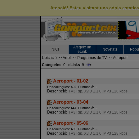
Atenció! Esteu visitant una còpia estàti
Afegeix un
INICI
Novetats
Popu
eLink
Ubicació
>>
Arrel
>>
Programes de TV
>>
Aeroport
Categories
: 0
eLinks
: 9
Aeroport - 01-02
Descàrregues:
492
, Puntuació:
Descripció:
TV3 Rip, XviD 1.1.0, MP3 128 kbps
Aeroport - 03-04
Descàrregues:
447
, Puntuació:
Descripció:
TV3 Rip, XviD 1.1.0, MP3 128 kbps
Aeroport - 05-06
Descàrregues:
435
, Puntuació:
Descripció:
TV3 Rip, XviD 1.1.0, MP3 128 kbps