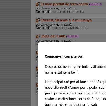
El mon perdut de terra santa
Descàrregues:
531
, Puntuació:
Descripció:
cortesia de PITURRILLU
Everest, 50 anys a la muntanya
Descàrregues:
478
, Puntuació:
Descripció:
Cortesia de Crvillent-PPCC
Joies del Carib
Descàrregues:
582
, Puntuació:
Descripció:
Cortesia de Crevillent-PPCC
L'evangeli segons Judes
Companys i companyes,
Descàrregues:
772
, Puntuació:
Descripció:
TDT x XoRdI
Després de nou anys en línia, vull anun
Sahara
no ha estat gens fàcil.
Descàrregues:
606
, Puntuació:
Descripció:
per Crevillent-PPCC
La principal raó per al tancament és 
Supervivents a la costa dels esquelets
necessita molt d'amor per a poder sobre
Descàrregues:
344
, Puntuació:
Descripció:
Cortesia de Crvillent-PPCC
perill potencial
tant per al servidor com
costaria moltíssimes hores de feina, i 
que era més sensat tancar la web.