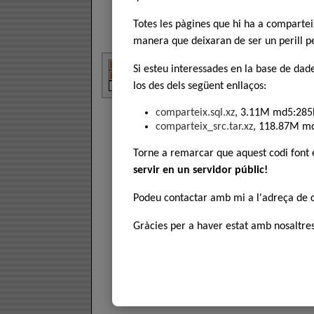
Totes les pàgines que hi ha a comparte
manera que deixaran de ser un perill pe
Si esteu interessades en la base de dad
los des dels següent enllaços:
comparteix.sql.xz
, 3.11M md5:285
comparteix_src.tar.xz
, 118.87M m
Torne a remarcar que aquest codi font
servir en un servidor públic!
Podeu contactar amb mi a l'adreça de
Gràcies per a haver estat amb nosaltres