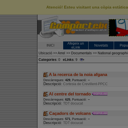
Atenció! Esteu visitant una còpia estàti
Afegeix un
INICI
Novetats
Popu
eLink
Ubicació
>>
Arrel
>>
Documentals
>>
National geographi
Categories
: 0
eLinks
: 9
A la recerca de la noia afgana
Descàrregues:
429
, Puntuació:
Descripció:
Cortesia de Crevillent-PPCC
Al centre del tornado
Descàrregues:
625
, Puntuació:
Descripció:
TDT docucat
Caçadors de volcans
Descàrregues:
571
, Puntuació:
Descripció:
TDT docucat