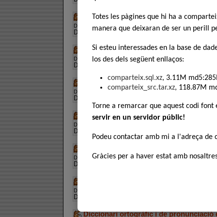
Diccionari d'urbanisme
Totes les pàgines que hi ha a comparte
Descàrregues:
537
, Puntuació:
manera que deixaran de ser un perill pe
Descripció:
Trobat a la xarxa
Si esteu interessades en la base de dad
Diccionari de la llengua catalana
Descàrregues:
608
, Puntuació:
los des dels següent enllaços:
Descripció:
d'Enciclopèdia Catalana
comparteix.sql.xz
, 3.11M md5:285
Diccionari de medicina
comparteix_src.tar.xz
, 118.87M m
Descàrregues:
443
, Puntuació:
Descripció:
Per emedicina
Torne a remarcar que aquest codi font
Diccionari esperanto-català
servir en un servidor públic!
Descàrregues:
428
, Puntuació:
Descripció:
Alós-Carbonell
Podeu contactar amb mi a l'adreça de
Diccionari europeu multilingüe
Gràcies per a haver estat amb nosaltres
Descàrregues:
347
, Puntuació:
Descripció:
cortesia de Theophilos Vamvakos
Diccionari Occità - Català - Castellà - F
Descàrregues:
1463
, Puntuació:
Descripció:
Aranés (Occità) - Castellà - Català - Fran
Diccionari ortogràfic i de pronunciació