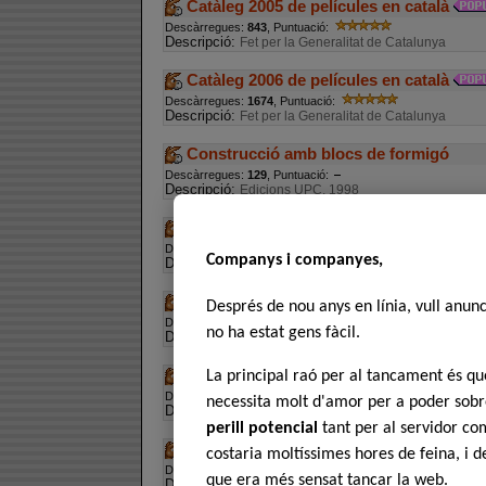
Catàleg 2005 de películes en català
Descàrregues:
843
, Puntuació:
Descripció:
Fet per la Generalitat de Catalunya
Catàleg 2006 de películes en català
Descàrregues:
1674
, Puntuació:
Descripció:
Fet per la Generalitat de Catalunya
Construcció amb blocs de formigó
Descàrregues:
129
, Puntuació:
Descripció:
Edicions UPC, 1998
Construcció industrial: Introducció i co
Descàrregues:
73
, Puntuació:
Companys i companyes,
Descripció:
Edicions UPC, 2003
Curs de català - Introducció a la llengua
Després de nou anys en línia, vull anun
Descàrregues:
474
, Puntuació:
no ha estat gens fàcil.
Descripció:
per castellanoparlants
Diccionari anglès-català (Oxford)
La principal raó per al tancament és 
Descàrregues:
778
, Puntuació:
necessita molt d'amor per a poder sobre
Descripció:
Cortesia del ruc català
perill potencial
tant per al servidor com
Diccionari català-castellà castellà-catal
costaria moltíssimes hores de feina, i 
Descàrregues:
627
, Puntuació:
que era més sensat tancar la web.
Descripció:
recopilat per Catalana