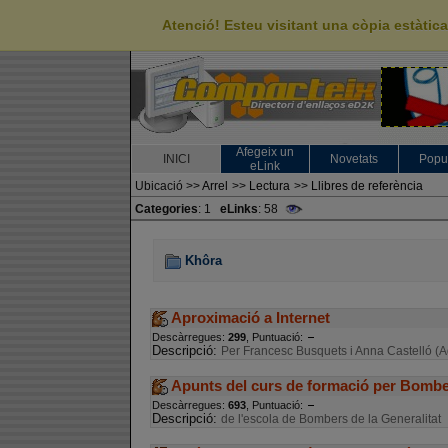
Atenció! Esteu visitant una còpia estàti
Afegeix un
INICI
Novetats
Popu
eLink
Ubicació
>>
Arrel
>>
Lectura
>>
Llibres de referència
Categories
: 1
eLinks
: 58
Khôra
Aproximació a Internet
Descàrregues:
299
, Puntuació:
Descripció:
Per Francesc Busquets i Anna Castelló (A
Apunts del curs de formació per Bombe
Descàrregues:
693
, Puntuació:
Descripció:
de l'escola de Bombers de la Generalitat