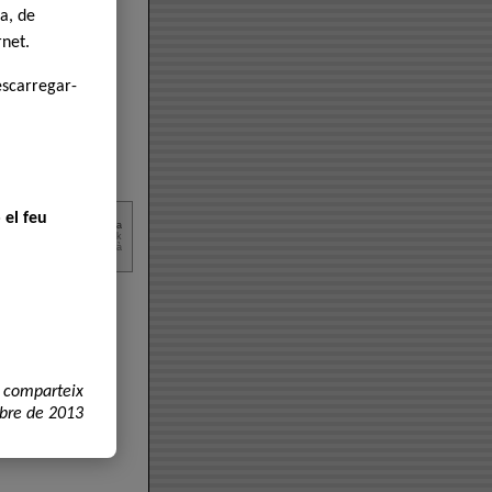
a, de
rnet.
escarregar-
 el feu
 acceptació de la
Normativa
r i per a la comunitat eD2k
2004-2011 - País Valencià
 comparteix
mbre de 2013