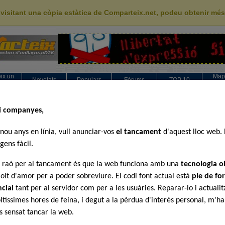
 visitant una còpia estàtica de Comparteix.net, podeu obtenir mé
ix un
Map
Novetats
Populars
Fòrums
TOP 10
ink
categ
ries (Animació)
>>
3x3 Ulls
>>
OVA(s)
 4
i companyes,
Mé
 n.1]
nou anys en línia, vull anunciar-vos
el tancament
d'aquest lloc web. 
ntuació:
3x3 Ulls 
gens fàcil.
3x3 Ulls 
a de n'Alphacen
3x3 Ulls 
3x3 Ulls 
l raó per al tancament és que la web funciona amb una
tecnologia o
 n.2]
ntuació:
olt d'amor per a poder sobreviure. El codi font actual està
ple de for
a de n'Alphacen
3x3 Ulls 
ncial
tant per al servidor com per a les usuàries. Reparar-lo i actualit
3x3 Ulls 
3x3 Ulls 
 n.3]
ltíssimes hores de feina, i degut a la pèrdua d'interès personal, m'h
3x3 Ulls 
ntuació:
 sensat tancar la web.
a de n'Alphacen