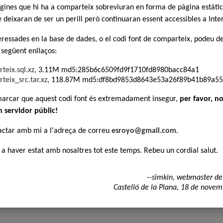
àgines que hi ha a comparteix sobreviuran en forma de pàgina estàtic
 n.4]
ntuació:
deixaran de ser un perill però continuaran essent accessibles a Inte
a de n'Alphacen
teressades en la base de dades, o el codi font de comparteix, podeu d
 següent enllaços:
teix.sql.xz
, 3.11M md5:285b6c6509fd9f1710fd8980bacc84a1
1
teix_src.tar.xz
, 118.87M md5:df8bd9853d8643e53a26f89b41b89a55
marcar que aquest codi font és extremadament insegur,
per favor, no
L'ús d'aquesta pàgina web implica la lectura i
En línia des del 14 de desembre de 2004, pe
n servidor públic!
Modificacions i disseny per
Comparteix
© 
actar amb mi a l'adreça de correu
esroyo@gmail.com
.
 a haver estat amb nosaltres tot este temps. Rebeu un cordial salut.
--simkin, webmaster de
Castelló de la Plana, 18 de nove