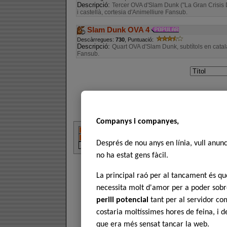
Descripció:
Tercer OVA d'Slam Dunk ("La Gran Crisis D
i castellà, cortesia d'Animelliure Fansub.
Slam Dunk OVA 4
Descàrregues:
730
, Puntuació:
Descripció:
Quart OVA d'Slam Dunk, subtítols en català 
Fansub.
Companys i companyes,
Després de nou anys en línia, vull anun
no ha estat gens fàcil.
La principal raó per al tancament és 
necessita molt d'amor per a poder sobre
perill potencial
tant per al servidor com
costaria moltíssimes hores de feina, i 
que era més sensat tancar la web.