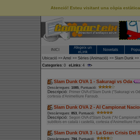
Atenció! Esteu visitant una còpia estàti
Afegeix un
INICI
Novetats
Popu
eLink
Ubicació
>>
Arrel
>>
Sèries (Animació)
>>
Slam Dunk
>>
Categories
: 0
eLinks
: 4
Slam Dunk OVA 1 - Sakuragi vs Oda
Descàrregues:
1085
, Puntuació:
Descripció:
Primer OVA d'Slam Dunk ("Sakuragi vs Oda")
cortesia d'Animelliure Fansub.
Slam Dunk OVA 2 - Al Campionat Nacio
Descàrregues:
853
, Puntuació:
Descripció:
Segon OVA d'Slam Dunk ("Al Campionat N
subtítols en català i castellà, cortesia d'Animelliure Fa
Slam Dunk OVA 3 - La Gran Crisis Del
Descàrregues:
794
, Puntuació: