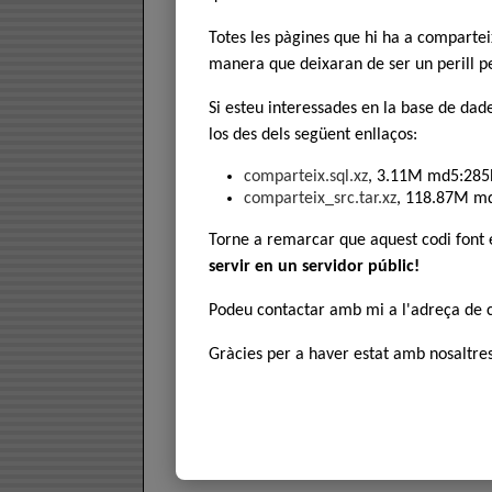
Totes les pàgines que hi ha a comparte
manera que deixaran de ser un perill pe
Si esteu interessades en la base de dad
los des dels següent enllaços:
comparteix.sql.xz
, 3.11M md5:285
comparteix_src.tar.xz
, 118.87M m
Torne a remarcar que aquest codi font
servir en un servidor públic!
Podeu contactar amb mi a l'adreça de
Gràcies per a haver estat amb nosaltres