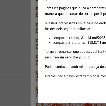
EL CORREDOR MEDITERRANI INTER
Totes les pàgines que hi ha a comparte
Descàrregues:
14
, Puntuació:
manera que deixaran de ser un perill pe
Descripció:
Idiomes, rip, etc.
Si esteu interessades en la base de dad
ENTRE TOTS HO FAREM TOT - imatge 
Descàrregues:
9
, Puntuació:
los des dels següent enllaços:
Descripció:
Idiomes, rip, etc.
comparteix.sql.xz
, 3.11M md5:285
ENTRE TOTS HO FAREM TOT - Imatge 
comparteix_src.tar.xz
, 118.87M m
Descàrregues:
7
, Puntuació:
Descripció:
Idiomes, rip, etc.
Torne a remarcar que aquest codi font
ENTRE TOTS HO FAREM TOT - Imatge 
servir en un servidor públic!
Descàrregues:
10
, Puntuació:
Descripció:
Idiomes, rip, etc.
Podeu contactar amb mi a l'adreça de
ENTRE TOTS HO FAREM TOT - imatge 
Gràcies per a haver estat amb nosaltres
Descàrregues:
12
, Puntuació:
Descripció:
Idiomes, rip, etc.
ESPANYA ENS ENGANYA
Descàrregues:
17
, Puntuació:
Descripció:
Idiomes, rip, etc.
RockCol·lecció - Ovidi Montllor, crònica