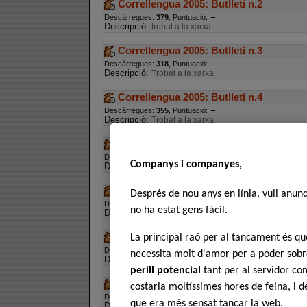
Correllengua 2005: Butlletí n.2
Descàrregues:
379
, Puntuació:
Descripció:
trobat a la xarxa
Correllengua 2005: Butlletí n.3
Descàrregues:
318
, Puntuació:
Descripció:
Trobat a la xarxa
Correllengua 2005: Butlletí n.4
Descàrregues:
355
, Puntuació:
Descripció:
Trobat a la xarxa
Correllengua 2005: Butlletí n.5
Descàrregues:
374
, Puntuació:
Companys i companyes,
Descripció:
trobat a la xarxa
Correllengua 2005: Butlletí n.6
Després de nou anys en línia, vull anun
Descàrregues:
369
, Puntuació:
no ha estat gens fàcil.
Descripció:
Trobat a la xarxa
correllengua 2005: Butlletí n.7
La principal raó per al tancament és 
Descàrregues:
327
, Puntuació:
necessita molt d'amor per a poder sobre
Descripció:
Trobat a la xarxa
perill potencial
tant per al servidor com
correllengua 2005: Butlletí n.8
costaria moltíssimes hores de feina, i 
Descàrregues:
318
, Puntuació:
que era més sensat tancar la web.
Descripció:
Trobat a la xarxa