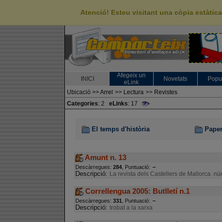
Atenció! Esteu visitant una còpia estàti
Afegeix un
INICI
Novetats
Popu
eLink
Ubicació
>>
Arrel
>>
Lectura
>>
Revistes
Categories
: 2
eLinks
: 17
El temps d'història
Paper
Amunt n. 13
Descàrregues:
284
, Puntuació:
Descripció:
La revista dels Castellers de Mallorca. n
Correllengua 2005: Butlletí n.1
Descàrregues:
331
, Puntuació:
Descripció:
trobat a la xarxa