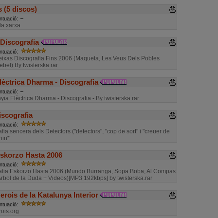
 (5 discos)
ntuació:
 la xarxa
Discografia
ntuació:
eixas Discografia Fins 2006 (Maqueta, Les Veus Dels Pobles
ebel) By twisterska.rar
ctrica Dharma - Discografia
ntuació:
a Elèctrica Dharma - Discografia - By twisterska.rar
iscografia
ntuació:
fia sencera dels Detectors ("detectors", "cop de sort" i "creuer de
hin*
skorzo Hasta 2006
ntuació:
afia Eskorzo Hasta 2006 (Mundo Burranga, Sopa Boba, Al Compas
Arbol de la Duda + Videos)[MP3 192kbps] by twisterska.rar
rois de la Katalunya Interior
ntuació:
ois.org