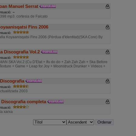
oan Manuel Serrat
ntuació:
398 mp3. cortesia de Falcato
oyaanisqatsi Fins 2006
ntuació:
fia Koyaanisqatsi Fins 2006 (Pèrdua d'Identitat)(SKA Core) By
 Discografia Vol.2
ntuació:
N SKA Vol.2 (Cu D'Etat + Ifu do do + Zah Zah Zah + Ska Before
Texture + Game + Leap for Joy + Moonstruck Drunker + Videos +
 Discografia
ntuació:
Actualitzada 2003
Discografia completa
ntuació:
 la xarxa