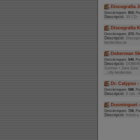
Discografia J
Descàrregues:
810
, Pu
Descripció:
35 CD - 
Discografia K
Descàrregues:
273
, Pu
Descripció:
Discogra
twisterska.rar
Doberman Ska
Descàrregues:
540
, Pu
Descripció:
DOBERMA
Sunrise + Zara Zara 
...) By twisterska
Dr. Calypso -
Descàrregues:
588
, Pu
Descripció:
5 cds - 
Dusminguet - 
Descàrregues:
726
, Pu
Descripció:
trobat a