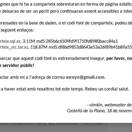
Kitsch - 
Doberman
àgines que hi ha a comparteix sobreviuran en forma de pàgina estàtic
Discografia
Lluís Llac
ntuació:
Mesclat D
deixaran de ser un perill però continuaran essent accessibles a Inte
Detectors
ldós Discografia Fins 2007 (Somriu, Arròs Caldós, ...i a la motxilla
Obrint Pa
isterska.rar
Los Veci
teressades en la base de dades, o el codi font de comparteix, podeu d
Ovidi Mont
Skaband 
rafia
 següent enllaços:
Els Pets 
ntuació:
Dicografia Fins 2006 (Atzukak, Gatzara) By twisterska.rar
teix.sql.xz
, 3.11M md5:285b6c6509fd9f1710fd8980bacc84a1
teix_src.tar.xz
, 118.87M md5:df8bd9853d8643e53a26f89b41b89a55
Detectors
Pere Tàpi
ntuació:
Obrint Pa
marcar que aquest codi font és extremadament insegur,
per favor, no
Oprimits
fia i videos
Cesk Fre
n servidor públic!
Owix Dis
ck Discografia
Bajoquet
Maitip's 
ntuació:
Pirat's S
actar amb mi a l'adreça de correu
esroyo@gmail.com
.
a Rock Discografia Fins 2006 (Amb 2 Pinyols, Retruq3, A Pèl) By
SKA 01
 a haver estat amb nosaltres tot este temps. Rebeu un cordial salut.
ografia Completa
untuació:
afia completa del grup Brams
--simkin, webmaster de
Castelló de la Plana, 18 de nove
 Discografia
ntuació:
lash Discografia MP3 (Brila, Gira, Desmemòria, + Videos Extra)