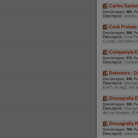
Carles Santos
Descàrregues:
465
, Pu
Descripció:
trobat a
Cesk Freixas 
Descàrregues:
568
, Pu
Descripció:
Cesk Fr
LLiures, Set Voltes R
Companyia Elè
Descàrregues:
573
, Pu
Descripció:
Companyi
Detectors - D
Descàrregues:
438
, Pu
Descripció:
Discogra
luxe"), en mp3. Per s
Discografia E
Descàrregues:
330
, Pu
Descripció:
Discogr
de Los Vinagres, El 
Discografia He
Descàrregues:
769
, Pu
Descripció:
www.her