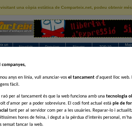
 visitant una còpia estàtica de Comparteix.net, podeu obtenir mé
ix un
Map
Novetats
Populars
Fòrums
TOP 10
ink
categ
dio
>>
Discografies
 91
i companyes,
Mé
iscografia
nou anys en línia, vull anunciar-vos
el tancament
d'aquest lloc web. 
ntuació:
Brams - D
gens fàcil.
Ovidi Mont
orb
Ja t'ho di
Skaparap
l raó per al tancament és que la web funciona amb una
tecnologia o
 Discografia (a 2004)
Sangtraït
Sopa de c
ntuació:
olt d'amor per a poder sobreviure. El codi font actual està
ple de for
Gossos -
erí
Pepet i ma
ncial
tant per al servidor com per a les usuàries. Reparar-lo i actualit
Joan-Pau
Lo millor
ria. Discografia Completa
ltíssimes hores de feina, i degut a la pèrdua d'interès personal, m'h
ntuació:
 sensat tancar la web.
fia, ariel santamaria,