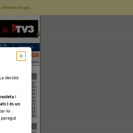
s informació
ací
.
a de
Enllaços
ories
×
Avançada
s Descarregats
La decisió
iscografi...
1667
llor - A...
1625
ré - di...
1161
id - Disco...
1159
bsoleta
i
 - Disco...
1116
abra - di...
1115
ats i és un
 discograf...
1072
rieta - ...
1019
zar-lo
 Giné : R...
968
 de La Tr...
893
a paregut
Més Valorats